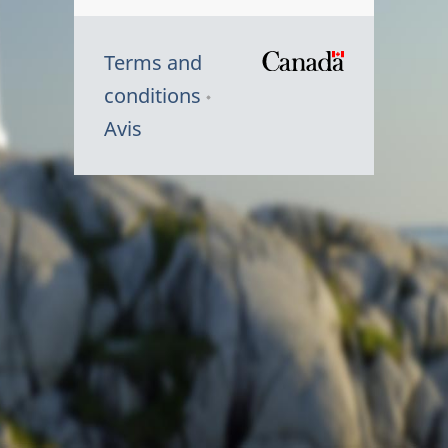
Terms and
/
conditions
Symbole
Avis
du
gouvernem
du
Canada