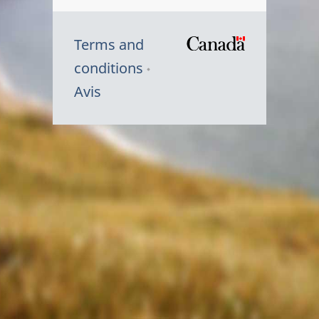
Terms and
/
conditions
Symbole
Avis
du
gouvernem
du
Canada