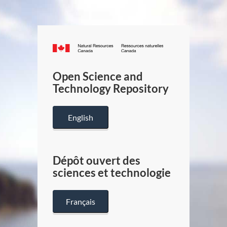
Canada.ca
/
Gouverneme
Open Science and
du
Technology Repository
Canada
English
Dépôt ouvert des
sciences et technologie
Français