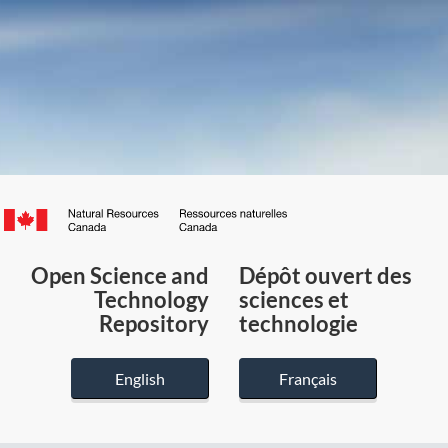
Canada.ca
/
Gouvernement
Open Science and
Dépôt ouvert des
du
Technology
sciences et
Canada
Repository
technologie
English
Français