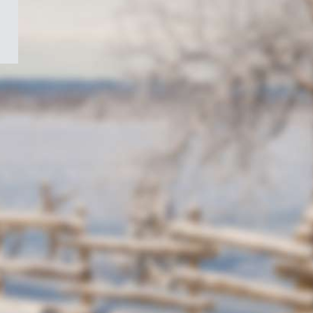
/
Symbole
du
gouvernement
du
Canada