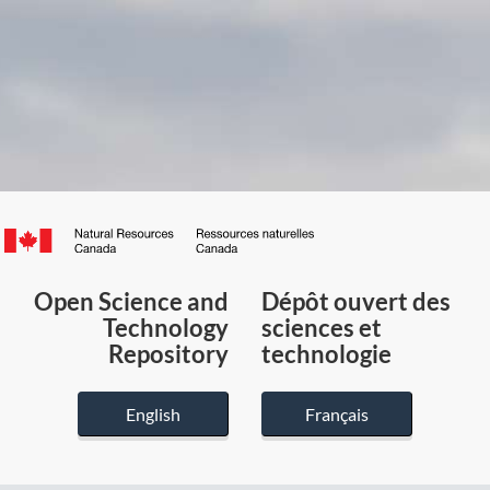
Canada.ca
/
Gouvernement
Open Science and
Dépôt ouvert des
du
Technology
sciences et
Canada
Repository
technologie
English
Français