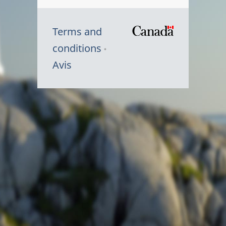
Terms and
/
conditions
Symbole
Avis
du
gouvernem
du
Canada