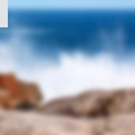
/
Symbole
du
gouvernement
du
Canada