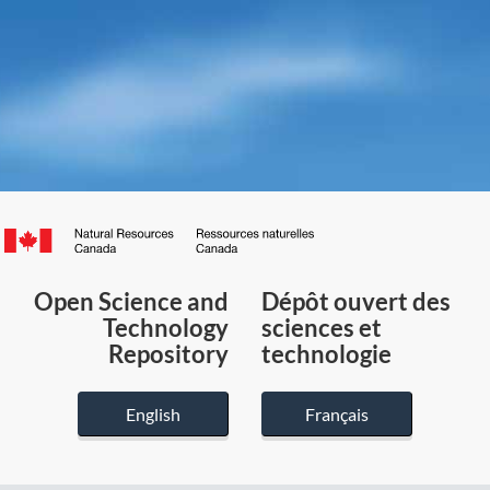
Canada.ca
/
Gouvernement
Open Science and
Dépôt ouvert des
du
Technology
sciences et
Canada
Repository
technologie
English
Français