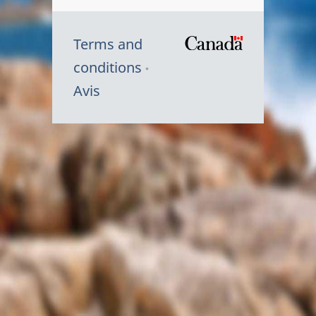
Terms and
/
conditions
Symbole
Avis
du
gouvernem
du
Canada