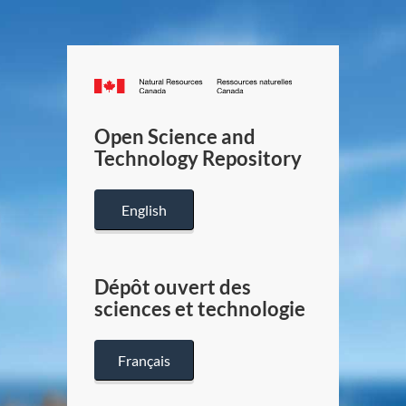
Canada.ca
/
Gouverneme
Open Science and
du
Technology Repository
Canada
English
Dépôt ouvert des
sciences et technologie
Français