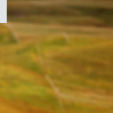
/
Symbole
du
gouvernement
du
Canada