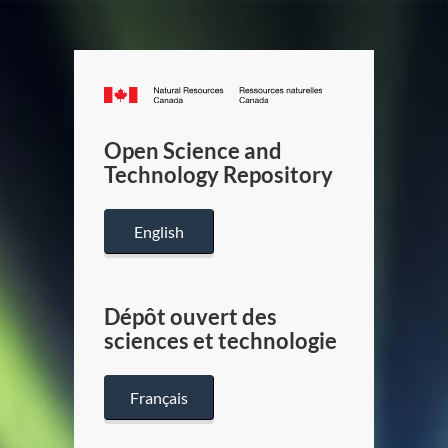
Canada.ca
/
Gouverneme
Open Science and
du
Technology Repository
Canada
English
Dépôt ouvert des
sciences et technologie
Français