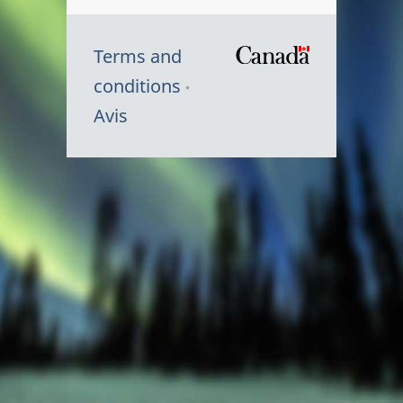
Terms and
/
conditions
Symbole
Avis
du
gouvernem
du
Canada