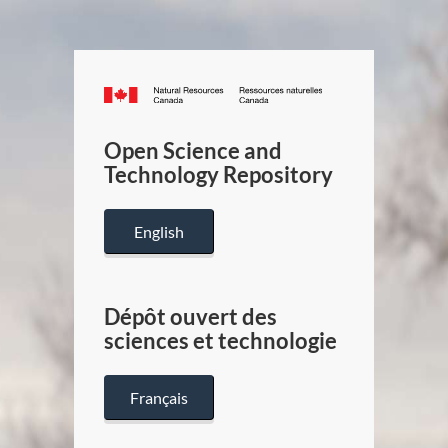
Canada.ca
/
Gouverneme
Open Science and
du
Technology Repository
Canada
English
Dépôt ouvert des
sciences et technologie
Français