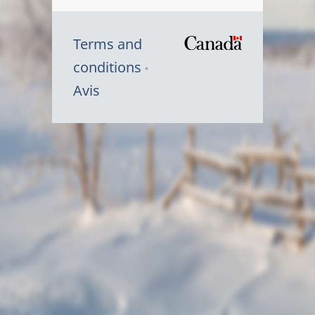
Terms and
/
conditions
Symbole
Avis
du
gouvernem
du
Canada