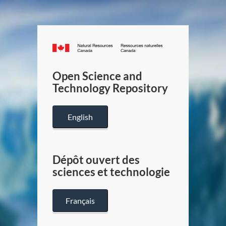
Canada.ca
/
Gouverneme
Open Science and
du
Technology Repository
Canada
English
Dépôt ouvert des
sciences et technologie
Français