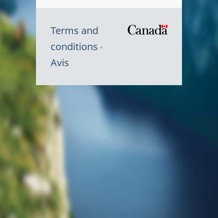
Terms and
/
conditions
Symbole
Avis
du
gouvernem
du
Canada