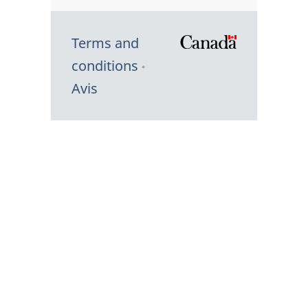
Terms and
/
conditions
Symbole
Avis
du
gouvernem
du
Canada