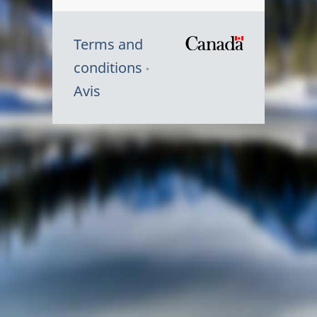
Terms and
/
conditions
Symbole
Avis
du
gouvernem
du
Canada