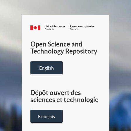
Canada.ca
/
Gouverneme
Open Science and
du
Technology Repository
Canada
English
Dépôt ouvert des
sciences et technologie
Français