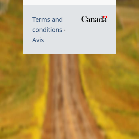
Terms and
/
conditions
Symbole
Avis
du
gouvernem
du
Canada