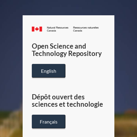
Canada.ca
/
Gouverneme
Open Science and
du
Technology Repository
Canada
English
Dépôt ouvert des
sciences et technologie
Français