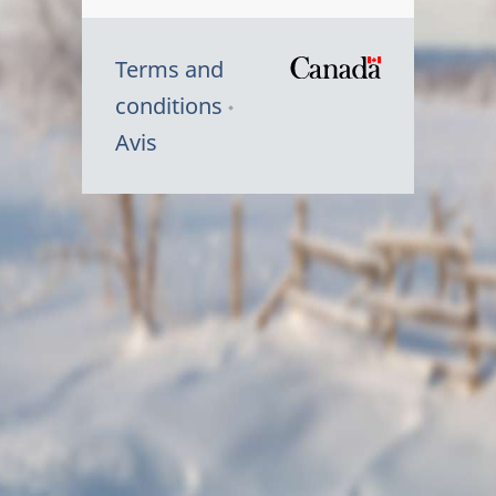
Terms and
/
conditions
Symbole
Avis
du
gouvernem
du
Canada