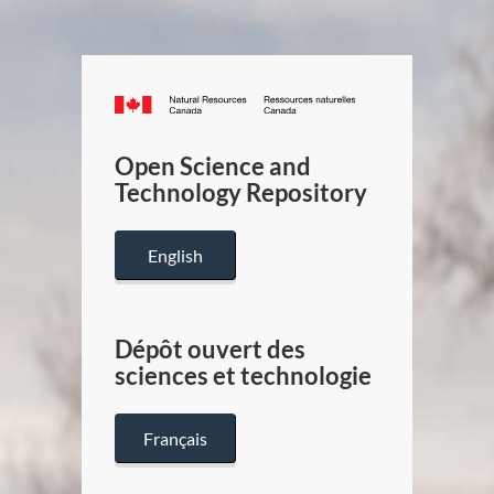
Canada.ca
/
Gouverneme
Open Science and
du
Technology Repository
Canada
English
Dépôt ouvert des
sciences et technologie
Français