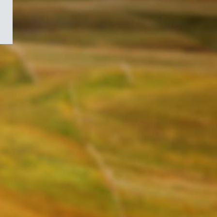
/
Symbole
du
gouvernement
du
Canada