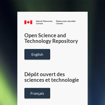
Canada.ca
/
Gouverneme
Open Science and
du
Technology Repository
Canada
English
Dépôt ouvert des
sciences et technologie
Français