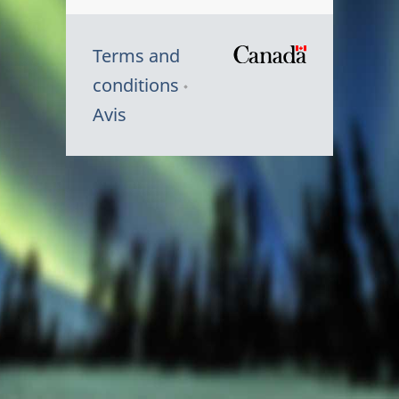
Terms and
/
conditions
Symbole
Avis
du
gouvernem
du
Canada