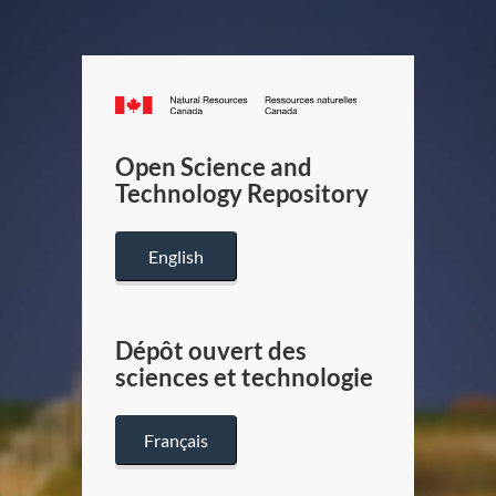
Canada.ca
/
Gouverneme
Open Science and
du
Technology Repository
Canada
English
Dépôt ouvert des
sciences et technologie
Français