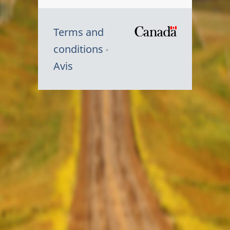
Terms and
/
conditions
Symbole
Avis
du
gouvernem
du
Canada