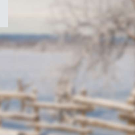
/
Symbole
du
gouvernement
du
Canada