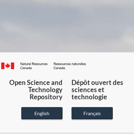
Canada.ca
/
Gouvernement
Open Science and
Dépôt ouvert des
du
Technology
sciences et
Canada
Repository
technologie
English
Français