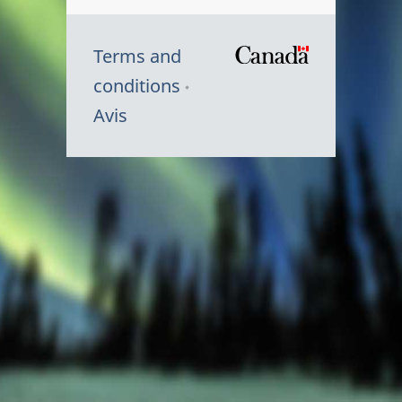
Terms and
/
conditions
Symbole
Avis
du
gouvernem
du
Canada