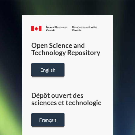
Canada.ca
/
Gouverneme
Open Science and
du
Technology Repository
Canada
English
Dépôt ouvert des
sciences et technologie
Français