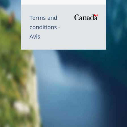
Terms and
/
conditions
Symbole
Avis
du
gouvernem
du
Canada