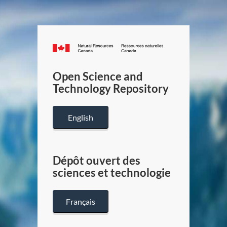
Canada.ca
/
Gouverneme
Open Science and
du
Technology Repository
Canada
English
Dépôt ouvert des
sciences et technologie
Français