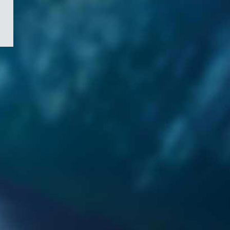
/
Symbole
du
gouvernement
du
Canada