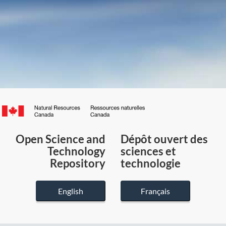
Canada.ca
/
Gouvernement
Open Science and
Dépôt ouvert des
du
Technology
sciences et
Canada
Repository
technologie
English
Français