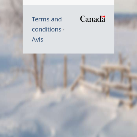
Terms and
/
conditions
Symbole
Avis
du
gouvernem
du
Canada