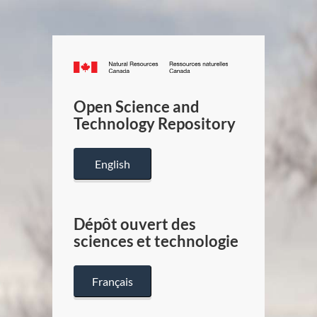
Canada.ca
/
Gouverneme
Open Science and
du
Technology Repository
Canada
English
Dépôt ouvert des
sciences et technologie
Français