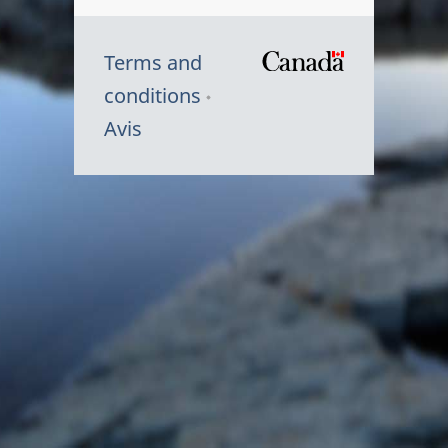
Terms and
/
conditions
Symbole
Avis
du
gouvernem
du
Canada