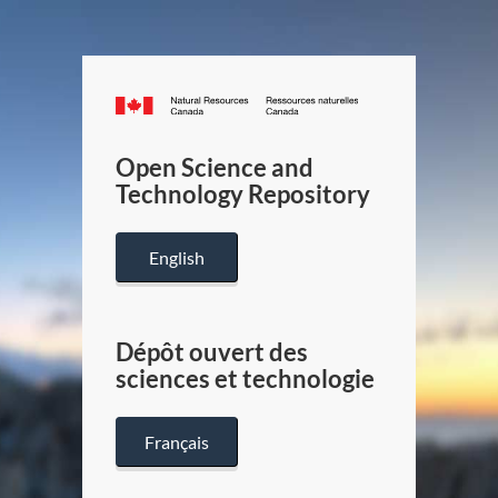
Canada.ca
/
Gouverneme
Open Science and
du
Technology Repository
Canada
English
Dépôt ouvert des
sciences et technologie
Français