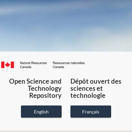
Canada.ca
/
Gouvernement
Open Science and
Dépôt ouvert des
du
Technology
sciences et
Canada
Repository
technologie
English
Français