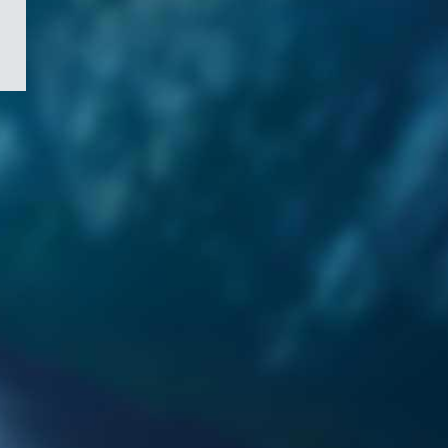
/
Symbole
du
gouvernement
du
Canada