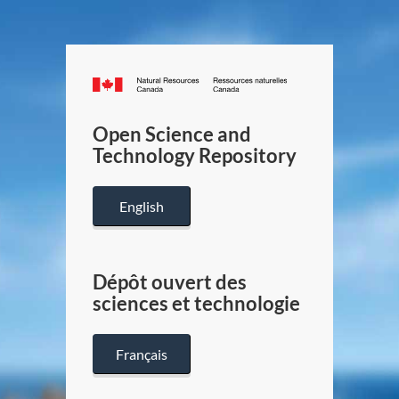
Canada.ca
/
Gouverneme
Open Science and
du
Technology Repository
Canada
English
Dépôt ouvert des
sciences et technologie
Français