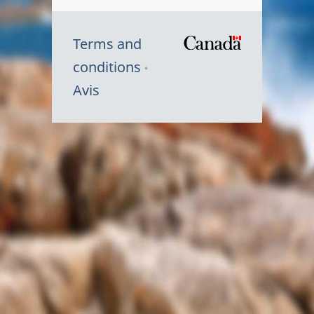
Terms and
/
conditions
Symbole
Avis
du
gouvernem
du
Canada