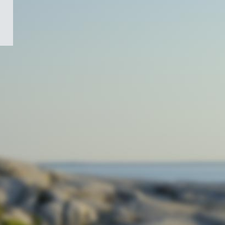
/
Symbole
du
gouvernement
du
Canada