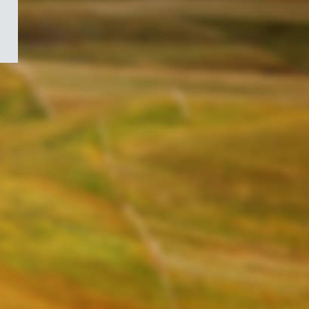
/
Symbole
du
gouvernement
du
Canada