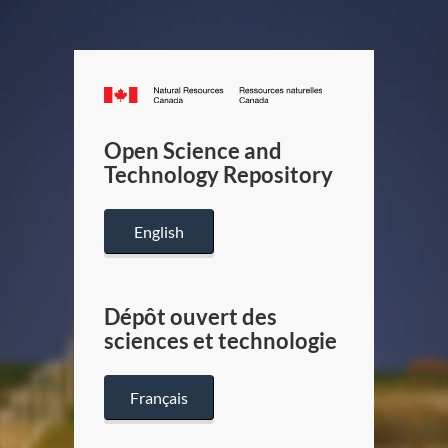
Canada.ca
/
Gouverneme
Open Science and
du
Technology Repository
Canada
English
Dépôt ouvert des
sciences et technologie
Français