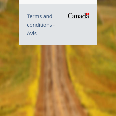
Terms and
/
conditions
Symbole
Avis
du
gouvernem
du
Canada