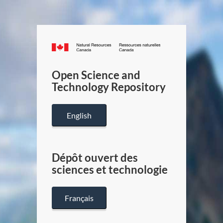
Canada.ca
/
Gouverneme
Open Science and
du
Technology Repository
Canada
English
Dépôt ouvert des
sciences et technologie
Français