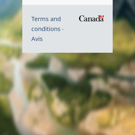
Terms and
/
conditions
Symbole
Avis
du
gouvernem
du
Canada