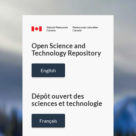
Canada.ca
/
Gouverneme
Open Science and
du
Technology Repository
Canada
English
Dépôt ouvert des
sciences et technologie
Français