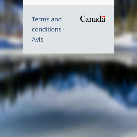
Terms and
/
conditions
Symbole
Avis
du
gouvernem
du
Canada