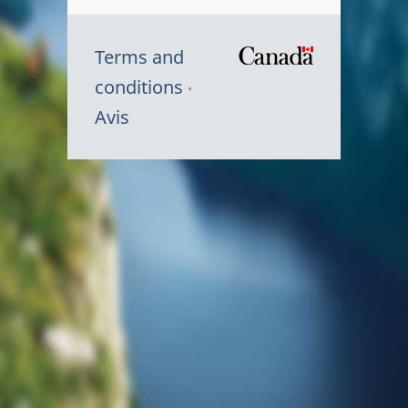
Terms and
/
conditions
Symbole
Avis
du
gouvernem
du
Canada