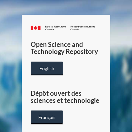
Canada.ca
/
Gouverneme
Open Science and
du
Technology Repository
Canada
English
Dépôt ouvert des
sciences et technologie
Français