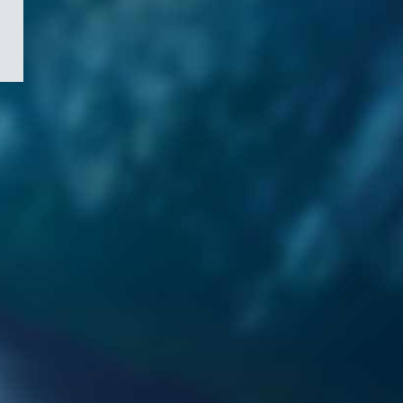
/
Symbole
du
gouvernement
du
Canada