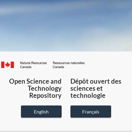
Canada.ca
/
Gouvernement
Open Science and
Dépôt ouvert des
du
Technology
sciences et
Canada
Repository
technologie
English
Français