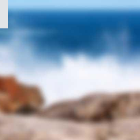
/
Symbole
du
gouvernement
du
Canada