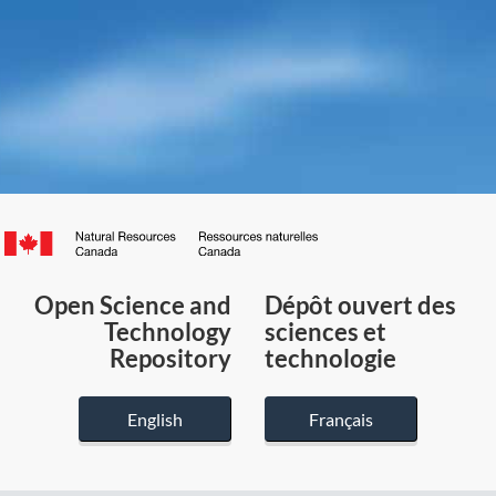
Canada.ca
/
Gouvernement
Open Science and
Dépôt ouvert des
du
Technology
sciences et
Canada
Repository
technologie
English
Français