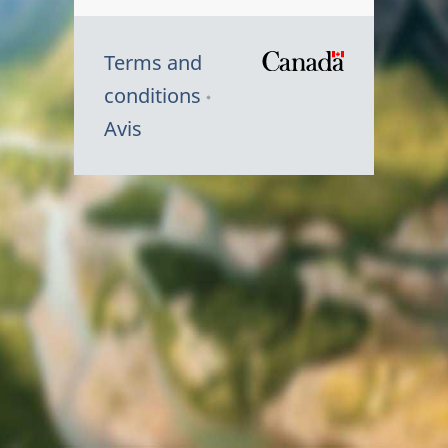
Terms and
/
conditions
Symbole
Avis
du
gouvernem
du
Canada