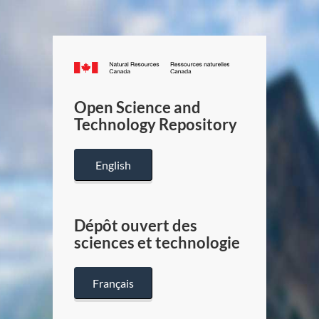
Canada.ca
/
Gouverneme
Open Science and
du
Technology Repository
Canada
English
Dépôt ouvert des
sciences et technologie
Français