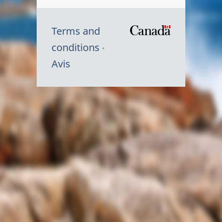
Terms and
/
conditions
Symbole
Avis
du
gouvernem
du
Canada