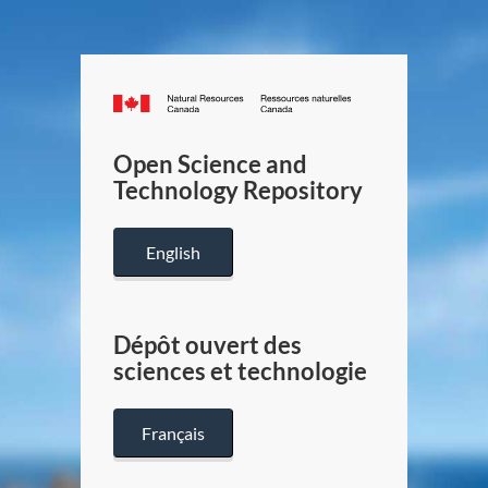
Canada.ca
/
Gouverneme
Open Science and
du
Technology Repository
Canada
English
Dépôt ouvert des
sciences et technologie
Français