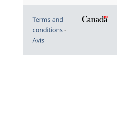
Terms and
/
conditions
Symbole
Avis
du
gouvernem
du
Canada