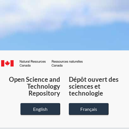
Canada.ca
/
Gouvernement
Open Science and
Dépôt ouvert des
du
Technology
sciences et
Canada
Repository
technologie
English
Français