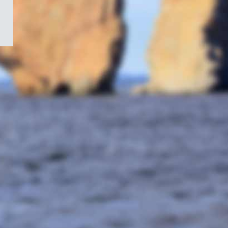
/
Symbole
du
gouvernement
du
Canada