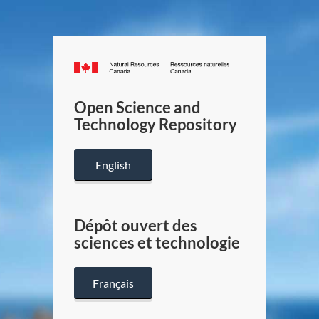
Canada.ca
/
Gouverneme
Open Science and
du
Technology Repository
Canada
English
Dépôt ouvert des
sciences et technologie
Français