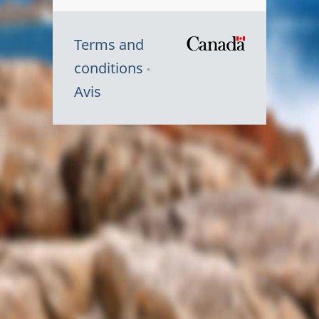
Terms and
/
conditions
Symbole
Avis
du
gouvernem
du
Canada