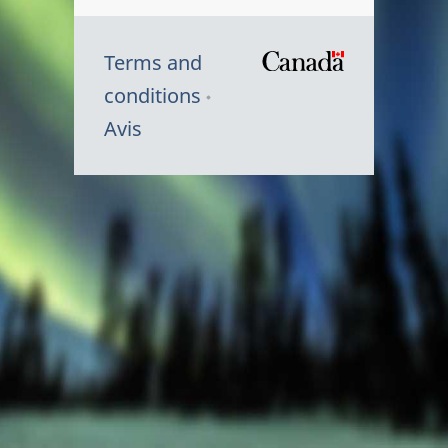
Terms and
/
conditions
Symbole
Avis
du
gouvernem
du
Canada