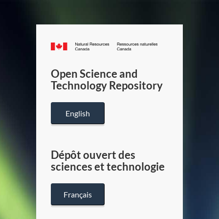
Canada.ca
/
Gouverneme
Open Science and
du
Technology Repository
Canada
English
Dépôt ouvert des
sciences et technologie
Français