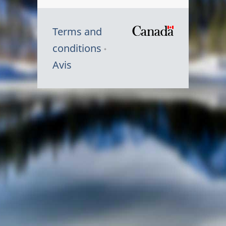
Terms and
/
conditions
Symbole
Avis
du
gouvernem
du
Canada