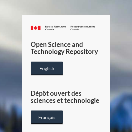
Canada.ca
/
Gouverneme
Open Science and
du
Technology Repository
Canada
English
Dépôt ouvert des
sciences et technologie
Français