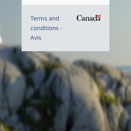
Terms and
/
conditions
Symbole
Avis
du
gouvernem
du
Canada