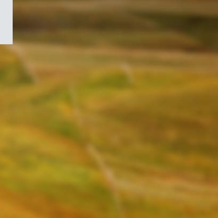
/
Symbole
du
gouvernement
du
Canada