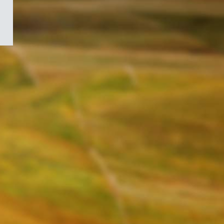
/
Symbole
du
gouvernement
du
Canada