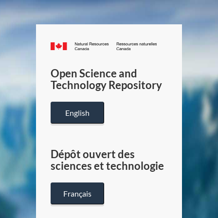
Canada.ca
/
Gouverneme
Open Science and
du
Technology Repository
Canada
English
Dépôt ouvert des
sciences et technologie
Français