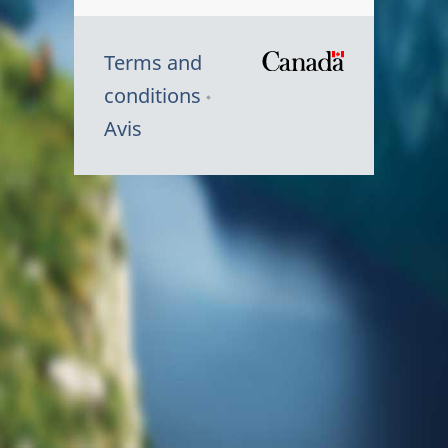
Terms and
/
conditions
Symbole
Avis
du
gouvernem
du
Canada