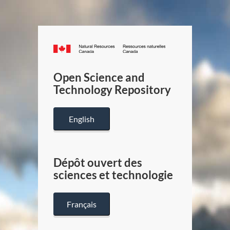
Canada.ca
/
Gouverneme
Open Science and
du
Technology Repository
Canada
English
Dépôt ouvert des
sciences et technologie
Français