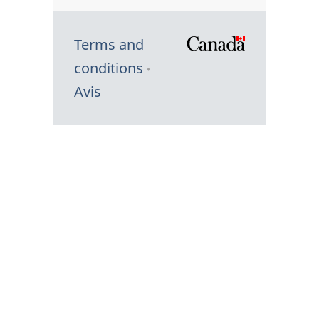
Terms and
/
conditions
Symbole
Avis
du
gouvernem
du
Canada