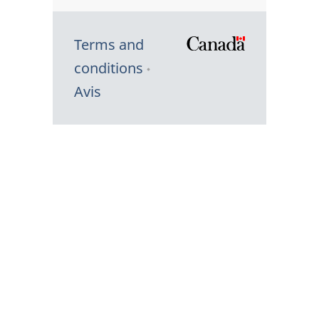
Terms and
/
conditions
Symbole
Avis
du
gouvernem
du
Canada