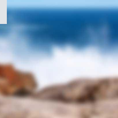
/
Symbole
du
gouvernement
du
Canada