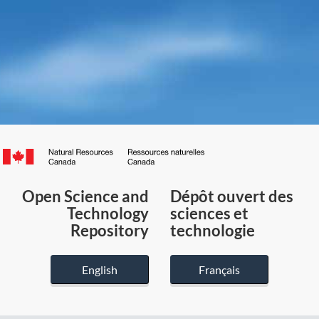
Canada.ca
/
Gouvernement
Open Science and
Dépôt ouvert des
du
Technology
sciences et
Canada
Repository
technologie
English
Français