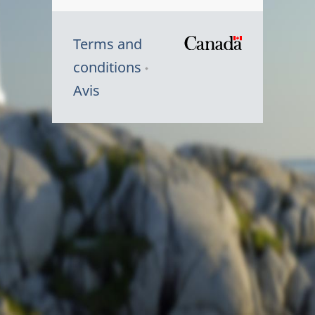
Terms and
/
conditions
Symbole
Avis
du
gouvernem
du
Canada